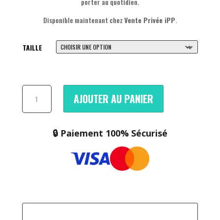
porter au quotidien.
Disponible maintenant chez
Vente Privée iPP
.
TAILLE
QUANTITÉ
AJOUTER AU PANIER
DE
SAUCONY
OMNI
🔒 Paiement 100% Sécurisé
9
PRO
WHITE